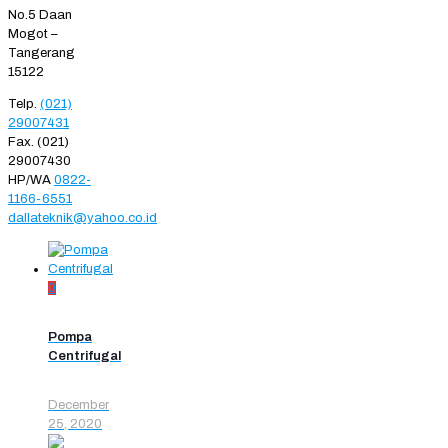
No.5 Daan
Mogot –
Tangerang
15122
Telp.
(021)
29007431
Fax. (021)
29007430
HP/WA
0822-
1166-6551
dallateknik@yahoo.co.id
0
Pompa
Centrifugal
December
25, 2020