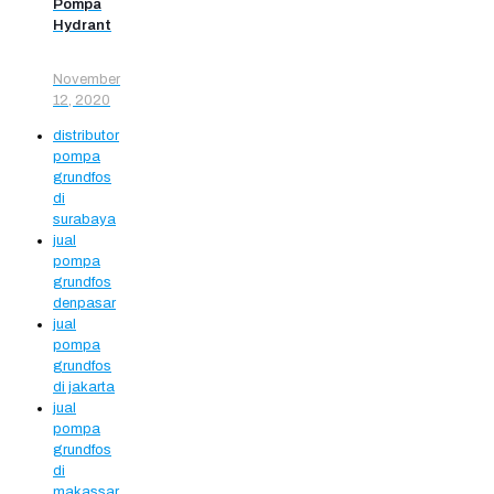
Pompa
Hydrant
November
12, 2020
distributor
pompa
grundfos
di
surabaya
jual
pompa
grundfos
denpasar
jual
pompa
grundfos
di jakarta
jual
pompa
grundfos
di
makassar