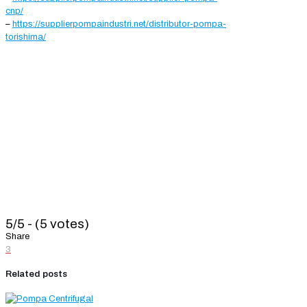
cnp/
–
https://supplierpompaindustri.net/distributor-pompa-
torishima/
5/5 - (5 votes)
Share
3
Related posts