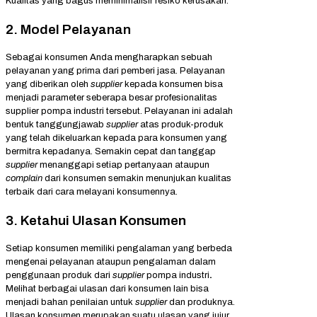
Kualitas yang bagus meminimalisir resiko kerusakan.
2. Model Pelayanan
Sebagai konsumen Anda mengharapkan sebuah
pelayanan yang prima dari pemberi jasa. Pelayanan
yang diberikan oleh
supplier
kepada konsumen bisa
menjadi parameter seberapa besar profesionalitas
supplier pompa industri tersebut. Pelayanan ini adalah
bentuk tanggungjawab
supplier
atas produk-produk
yang telah dikeluarkan kepada para konsumen yang
bermitra kepadanya. Semakin cepat dan tanggap
supplier
menanggapi setiap pertanyaan ataupun
complain
dari konsumen semakin menunjukan kualitas
terbaik dari cara melayani konsumennya.
3. Ketahui Ulasan Konsumen
Setiap konsumen memiliki pengalaman yang berbeda
mengenai pelayanan ataupun pengalaman dalam
penggunaan produk dari
supplier
pompa industri
.
Melihat berbagai ulasan dari konsumen lain bisa
menjadi bahan penilaian untuk
supplier
dan produknya.
Ulasan konsumen merupakan suatu ulasan yang jujur