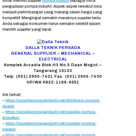
untuk memilih
supplier
pompa industri
sebagai mitra
pengadaan pompa industri. Aspek-aspek tersebut bisa
menjadi pertimbangan yang matang selain harga yang
kompetitif. Mengingat semakin maraknya
supplier
tentu
Anda sebagai konsumen harus semakin selektif dalam
memilih
supplier
yang tepat.
DALLA TEKNIK PERSADA
GENERAL SUPPLIER – MECHANICAL –
ELECTRICAL
Komplek Arcadia Blok H3 No.5 Daan Mogot –
Tangerang 15122
Telp. (021) 2900-7431 Fax. (021) 2900-7430
HP/WA 0822-1166-6551
link terkait :
–
https://supplierpompaindustri.net/distributor-pompa-
ebara/
–
https://supplierpompaindustri.net/supplier-pompa-
grundfos/
–
https://supplierpompaindustri.net/supplier-pompa-
lowara/
–
https://supplierpompaindustri.net/supplier-pompa-